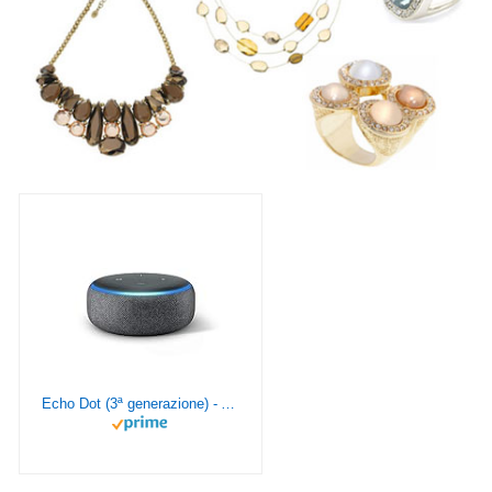
Echo Dot (3ª generazione) - Altoparlante intelligente con integrazione Alexa - Tessuto antracite